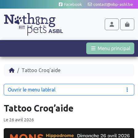
Aller au contenu
Facebook
contact@nbp-asbl.be
Cart
Account
Men
Menu principal
Accueil
Tattoo Croq’aide
Ouvrir le menu latéral
Tattoo Croq’aide
Le 26 avril 2026