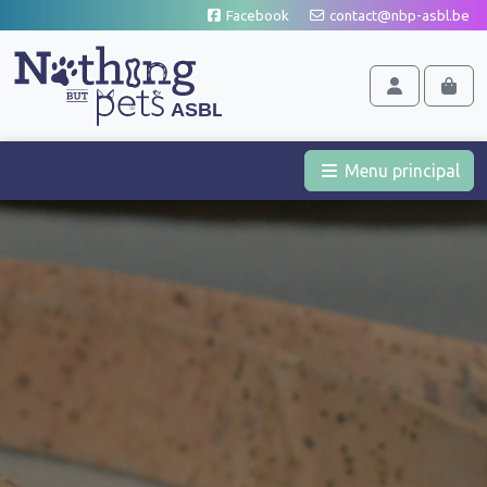
Aller au contenu
Facebook
contact@nbp-asbl.be
Cart
Account
Men
Menu principal