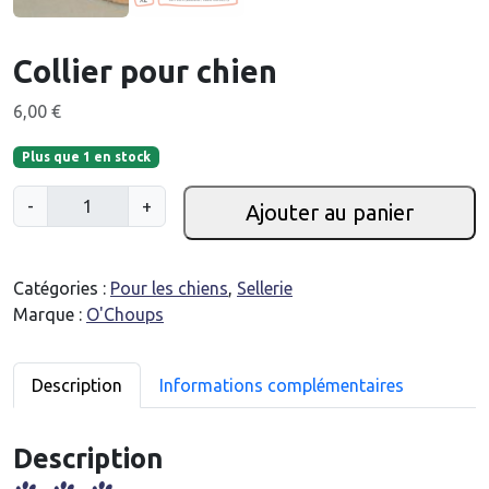
Collier pour chien
6,00
€
Plus que 1 en stock
q
-
+
Ajouter au panier
u
a
n
Catégories :
Pour les chiens
,
Sellerie
t
Marque :
O'Choups
i
t
é
Description
Informations complémentaires
d
e
Description
C
o