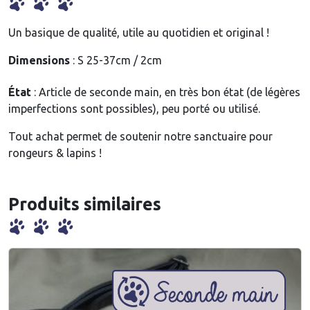
l
l
Un basique de qualité, utile au quotidien et original !
i
Dimensions
: S 25-37cm / 2cm
e
r
État
: Article de seconde main, en très bon état (de légères
p
imperfections sont possibles), peu porté ou utilisé.
o
u
Tout achat permet de soutenir notre sanctuaire pour
r
rongeurs & lapins !
c
h
i
Produits similaires
e
n