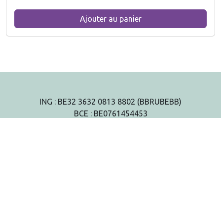
L
e
Ajouter au panier
s
o
p
t
i
o
n
ING : BE32 3632 0813 8802 (BBRUBEBB)
s
BCE : BE0761454453
p
N° agrément : HK30504519
e
u
v
e
n
t
ê
t