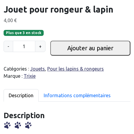
Jouet pour rongeur & lapin
4,00
€
Plus que 3 en stock
q
-
+
Ajouter au panier
u
a
n
Catégories :
Jouets
,
Pour les lapins & rongeurs
t
Marque :
Trixie
i
t
é
Description
Informations complémentaires
d
e
Description
J
o
u