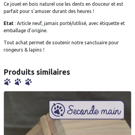
e
Ce jouet en bois naturel use les dents en douceur et est
t
parfait pour s’amuser durant des heures !
p
Etat
: Article neuf, jamais porté/utilisé, avec étiquette et
o
emballage d’origine.
u
r
Tout achat permet de soutenir notre sanctuaire pour
r
rongeurs & lapins !
o
n
g
Produits similaires
e
u
r
&
l
a
p
i
n