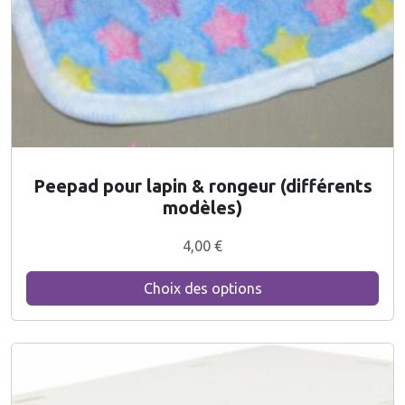
C
Peepad pour lapin & rongeur (différents
e
modèles)
p
r
4,00
€
o
d
Choix des options
u
i
t
a
p