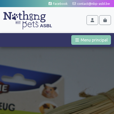
Aller au contenu
Facebook
contact@nbp-asbl.be
Cart
Account
Men
Menu principal