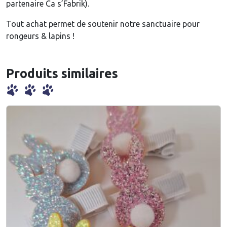
partenaire Ca s’Fabrik).
y
a
Tout achat permet de soutenir notre sanctuaire pour
g
rongeurs & lapins !
e
(
Produits similaires
d
i
f
f
é
r
e
n
t
s
m
o
d