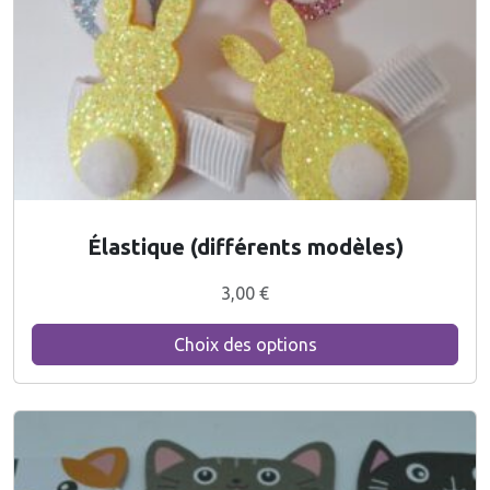
è
l
e
s
)
C
Élastique (différents modèles)
e
p
3,00
€
r
o
Choix des options
d
u
i
t
a