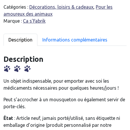
n
Catégories :
Décorations, loisirs & cadeaux
,
Pour les
t
amoureux des animaux
i
Marque :
Ca s'Fabrik
t
é
d
Description
Informations complémentaires
e
P
Description
i
l
u
l
Un objet indispensable, pour emporter avec soi les
i
médicaments nécessaires pour quelques heures/jours !
e
Peut s’accrocher à un mousqueton ou également servir de
r
porte-clés.
d
e
État
: Article neuf, jamais porté/utilisé, sans étiquette ni
v
emballage d’origine (produit personnalisé par notre
o