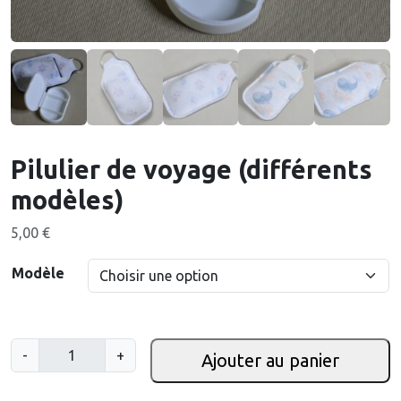
Pilulier de voyage (différents
modèles)
5,00
€
Modèle
q
-
+
Ajouter au panier
u
a