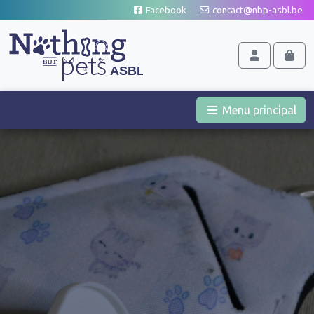
Aller au contenu
Facebook
contact@nbp-asbl.be
Cart
Account
Men
Menu principal