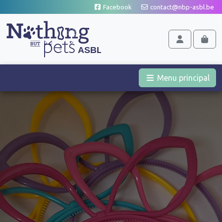
Aller au contenu
Facebook
contact@nbp-asbl.be
Cart
Account
Men
Menu principal