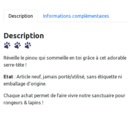
i
t
é
Description
Informations complémentaires
d
e
Description
S
e
r
r
Réveille le pinou qui sommeille en toi grâce à cet adorable
e
serre-tête !
-
Etat
: Article neuf, jamais porté/utilisé, sans étiquette ni
t
emballage d’origine.
ê
t
Chaque achat permet de faire vivre notre sanctuaire pour
e
rongeurs & lapins !
(
d
i
f