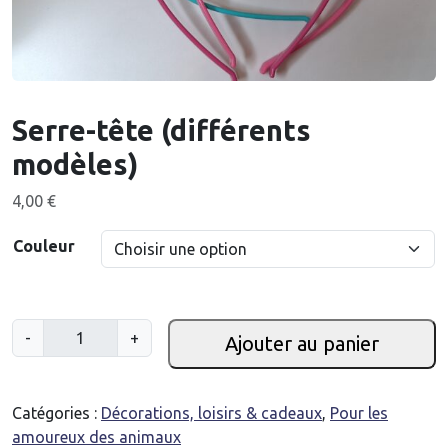
Serre-tête (différents
modèles)
4,00
€
Couleur
q
-
+
Ajouter au panier
u
a
n
Catégories :
Décorations, loisirs & cadeaux
,
Pour les
t
amoureux des animaux